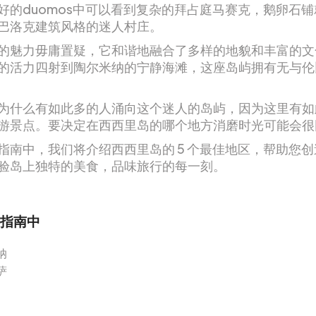
好的duomos中可以看到复杂的拜占庭马赛克，鹅卵石
巴洛克建筑风格的迷人村庄。
的魅力毋庸置疑，它和谐地融合了多样的地貌和丰富的文
的活力四射到陶尔米纳的宁静海滩，这座岛屿拥有无与伦
为什么有如此多的人涌向这个迷人的岛屿，因为这里有如
游景点。要决定在西西里岛的哪个地方消磨时光可能会很
指南中，我们将介绍西西里岛的 5 个最佳地区，帮助您
验岛上独特的美食，品味旅行的每一刻。
指南中
纳
萨