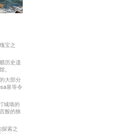
瑰宝之
腊历史遗
馆。
的大部分
sa泉等令
拍打城墙的
宫般的狭
的探索之