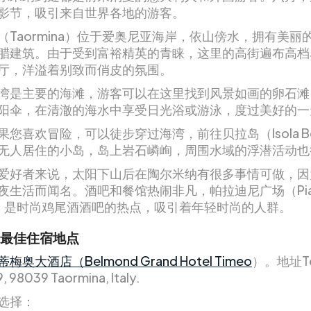
影节，吸引来自世界各地的游客。
（Taormina）位于爱奥尼亚海岸，依山傍水，拥有美丽
腊建筑。由于受到富裕精英的青睐，这里的高街遍布高档
厅，洋溢着别致而俏皮的氛围。
湾是主要的海滩，游客可以在这里找到风景如画的卵石滩
阳伞，在清澈的海水中享受日光浴或游泳，度过美好的一
您喜欢冒险，可以徒步穿过海湾，前往贝拉岛（Isola Be
无人居住的小岛，岛上岩石嶙峋，周围水域的浮潜活动也
爱好者来说，太阳下山后在陶尔米纳有很多事情可做，因
夜生活而闻名。酒吧和餐馆热闹非凡，帕拉迪尼广场（Pia
dini）是时尚鸡尾酒酒吧的热点，吸引着年轻时尚的人群。
最佳住宿地点
奥大酒店（Belmond Grand Hotel Timeo
）。地址Te
, 98039 Taormina, Italy.
选择：