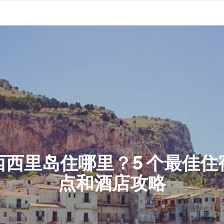
西西里岛住哪里？5 个最佳住
点和酒店攻略