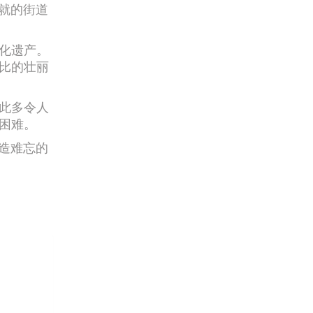
铺就的街道
化遗产。
比的壮丽
此多令人
困难。
创造难忘的