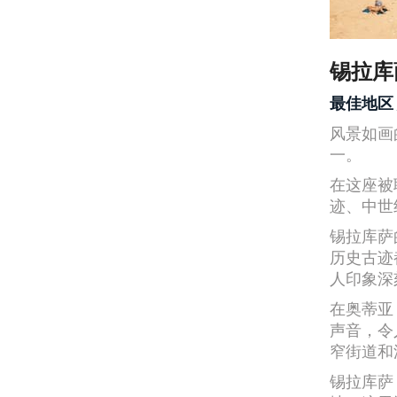
锡拉库
最佳地区
风景如画
一。
在这座被
迹、中世
锡拉库萨
历史古迹
人印象深
在奥蒂亚
声音，令
窄街道和
锡拉库萨