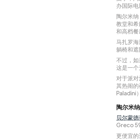
办国际电
陶尔米纳
教堂和希
和高档餐
马扎罗海
躺椅和遮
不过，如果
这是一个
对于派对
其热闹的
Pala
陶尔米纳
贝尔蒙德蒂梅
Greco 59
更便宜的