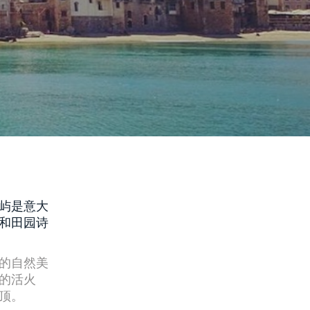
屿是意大
和田园诗
的自然美
的活火
顶。