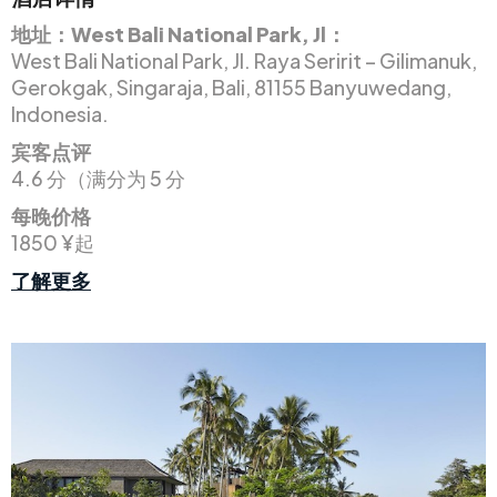
地址：West Bali National Park, Jl：
West Bali National Park, Jl. Raya Seririt – Gilimanuk,
Gerokgak, Singaraja, Bali, 81155 Banyuwedang,
Indonesia.
宾客点评
4.6 分（满分为 5 分
每晚价格
1850 ¥起
了解更多