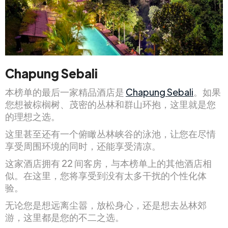
Chapung Sebali
本榜单的最后一家精品酒店是
Chapung Sebali
。如果
您想被棕榈树、茂密的丛林和群山环抱，这里就是您
的理想之选。
这里甚至还有一个俯瞰丛林峡谷的泳池，让您在尽情
享受周围环境的同时，还能享受清凉。
这家酒店拥有 22 间客房，与本榜单上的其他酒店相
似。在这里，您将享受到没有太多干扰的个性化体
验。
无论您是想远离尘嚣，放松身心，还是想去丛林郊
游，这里都是您的不二之选。