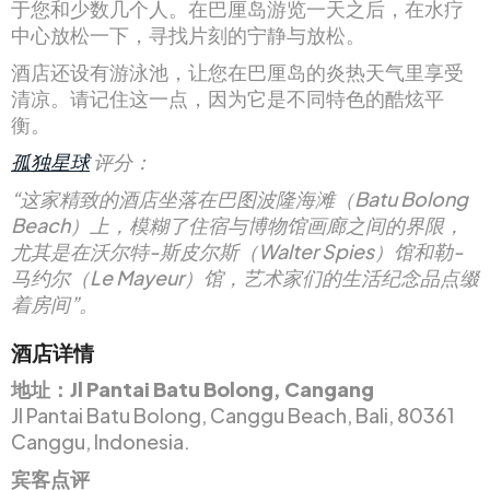
于您和少数几个人。在巴厘岛游览一天之后，在水疗
中心放松一下，寻找片刻的宁静与放松。
酒店还设有游泳池，让您在巴厘岛的炎热天气里享受
清凉。请记住这一点，因为它是不同特色的酷炫平
衡。
孤独星球
评分：
“这家精致的酒店坐落在巴图波隆海滩（Batu Bolong
Beach）上，模糊了住宿与博物馆画廊之间的界限，
尤其是在沃尔特-斯皮尔斯（Walter Spies）馆和勒-
马约尔（Le Mayeur）馆，艺术家们的生活纪念品点缀
着房间”。
酒店详情
地址：Jl Pantai Batu Bolong, Cangang
Jl Pantai Batu Bolong, Canggu Beach, Bali, 80361
Canggu, Indonesia.
宾客点评