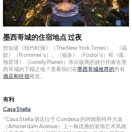
墨西哥城的住宿地点
过夜
想知道《纽约时报》（The New York Times）、《福
默》（Frommer’s）、《福多》（Fodor’s）和《孤
独星球》（Lonely Planet）等出版商的旅行作家在墨
西哥城的下榻之地？查看我们在
墨西哥城推荐的
所有
酒店和住宿
概览。
有利
Casa Stella
.
“Casa Stella 酒店位于 Condesa 的阿姆斯特丹大道
（Amsterdam Avenue）上一栋优雅的装饰艺术风格