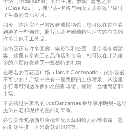
卡洛（Frida Kahlo）的出生地。参观 “蓝色之家”
（Casa Azul），弗里达-卡洛与画家丈夫在这里度过
了生命的最后岁月。
如今，这所房子已被改建成博物馆，您可以在这里看
到她的一些画作、照片以及与她独特生活方式有关的
许多其他手工艺品。
该街区还有许多画廊、电影院和公园，吸引着各类游
客。这里有多家工艺品商店和市场，您可以在此为家
乡的亲朋好友购买一些独特的礼物。
在著名的百花园广场（Jardín Centenario）散步是必
不可少的！广场中央有一座美丽的土狼喷泉。从这里
步行即可到达许多知名的咖啡馆、餐馆、当地商店和
市场。
不要错过在著名的 Los Danzantes 餐厅享用晚餐–这里
提供古老和现代的墨西哥菜肴。
必尝美食包括新鲜金枪鱼配大蒜和哈瓦那辣椒酱、墨
西哥侧牛排、玉米蘑菇馅馄饨等。