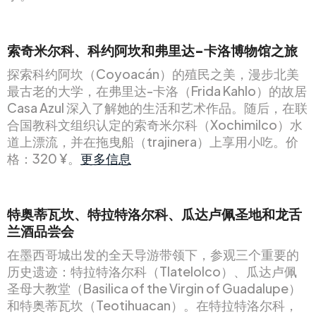
索奇米尔科、科约阿坎和弗里达-卡洛博物馆之旅
探索科约阿坎（Coyoacán）的殖民之美，漫步北美
最古老的大学，在弗里达-卡洛（Frida Kahlo）的故居
Casa Azul 深入了解她的生活和艺术作品。随后，在联
合国教科文组织认定的索奇米尔科（Xochimilco）水
道上漂流，并在拖曳船（trajinera）上享用小吃。价
格：320 ¥。
更多信息
特奥蒂瓦坎、特拉特洛尔科、瓜达卢佩圣地和龙舌
兰酒品尝会
在墨西哥城出发的全天导游带领下，参观三个重要的
历史遗迹：特拉特洛尔科（Tlatelolco）、瓜达卢佩
圣母大教堂（Basilica of the Virgin of Guadalupe）
和特奥蒂瓦坎（Teotihuacan）。在特拉特洛尔科，