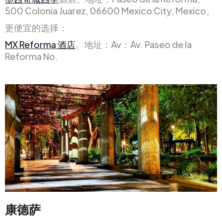
500 Colonia Juarez, 06600 Mexico City, Mexico。
更便宜的选择：
MX Reforma 酒店
。地址：Av：Av. Paseo de la
Reforma No.
康德萨