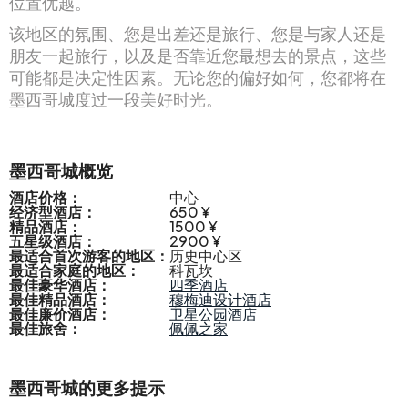
位置优越。
该地区的氛围、您是出差还是旅行、您是与家人还是
朋友一起旅行，以及是否靠近您最想去的景点，这些
可能都是决定性因素。无论您的偏好如何，您都将在
墨西哥城度过一段美好时光。
墨西哥城概览
酒店价格：
中心
经济型酒店：
650 ¥
精品酒店：
1500 ¥
五星级酒店：
2900 ¥
最适合首次游客的地区：
历史中心区
最适合家庭的地区：
科瓦坎
最佳豪华酒店：
四季酒店
最佳精品酒店：
穆梅迪设计酒店
最佳廉价酒店：
卫星公园酒店
最佳旅舍：
佩佩之家
墨西哥城的更多提示