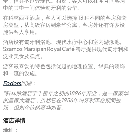
全，但并不过分现代。相反，客人可以在 414 间客房
中的其中一间体验匈牙利的奢华。
在科林西亚酒店，客人可以选择 13 种不同的客房和套
房类型，从高级客房到豪华公寓，客房外还有许多设
施供客人享用。
酒店设有匈牙利浴池、现代水疗中心和室内游泳池。
Szamos Marzipan Royal Café 餐厅提供现代匈牙利和
泛亚美食及糕点。
游客最喜爱的特色包括优越的地理位置、经典的装饰
和一流的设施。
Fodors
回顾：
“科林斯酒店于千禧年之初的1896年开业，是一家豪华
的皇家大酒店，虽然它在1956年匈牙利革命期间被
毁，但如今依然奢华如昔。
酒店详情
地址：