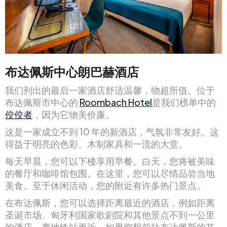
布达佩斯中心朗巴赫酒店
我们列出的最后一家酒店舒适温馨，物超所值。位于
布达佩斯市中心的
Roombach Hotel
是我们榜单中的
佼佼者
，因为它物美价廉。
这是一家成立不到 10 年的新酒店，气氛非常友好。这
得益于明亮的色彩、木制家具和一流的大堂。
每天早晨，您可以下楼享用早餐。白天，您将被美味
的餐厅和咖啡馆包围。在这里，您可以尽情品尝当地
美食。至于休闲活动，您的附近有许多热门景点。
在布达佩斯，您可以选择距离最近的酒店，例如距离
圣诞市场、匈牙利国家歌剧院和其他景点不到一公里
的酒店。离地铁站更近。如果您想前往布达佩斯的其