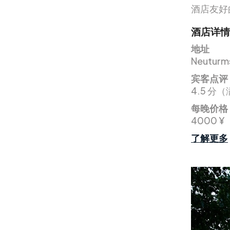
酒店友好
酒店详情
地址
Neuturms
宾客点评
4.5 分（
每晚价格
4000 ¥
了解更多