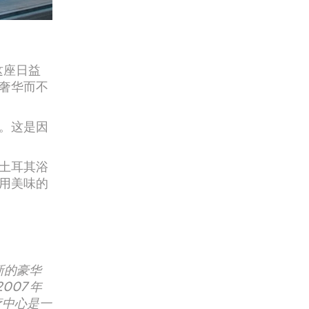
这座日益
奢华而不
。这是因
土耳其浴
用美味的
新的豪华
07 年
水疗中心是一