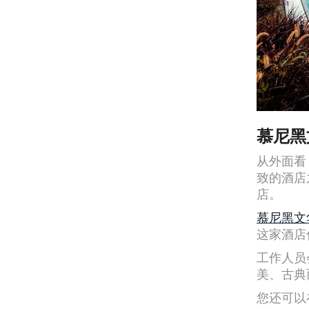
慕尼黑
从外面看
致的酒店
店。
慕尼黑文
这家酒店
工作人员
美、古典
您还可以