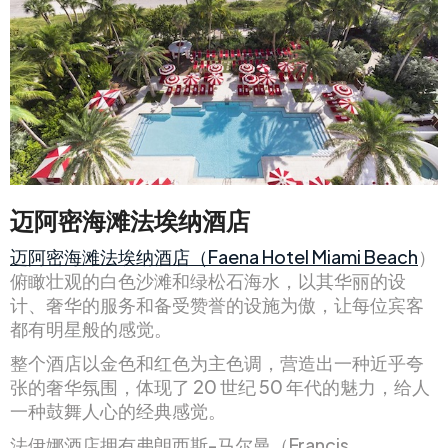
迈阿密海滩法埃纳酒店
迈阿密海滩法埃纳酒店（Faena Hotel Miami Beach
）
俯瞰壮观的白色沙滩和绿松石海水，以其华丽的设
计、奢华的服务和备受赞誉的设施为傲，让每位宾客
都有明星般的感觉。
整个酒店以金色和红色为主色调，营造出一种近乎夸
张的奢华氛围，体现了 20 世纪 50 年代的魅力，给人
一种鼓舞人心的经典感觉。
法伊娜酒店拥有弗朗西斯-马尔曼（Francis