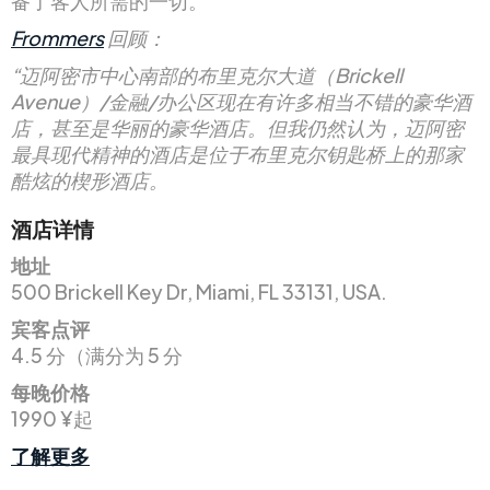
备了客人所需的一切。
Frommers
回顾：
“迈阿密市中心南部的布里克尔大道（Brickell
Avenue）/金融/办公区现在有许多相当不错的豪华酒
店，甚至是华丽的豪华酒店。但我仍然认为，迈阿密
最具现代精神的酒店是位于布里克尔钥匙桥上的那家
酷炫的楔形酒店。
酒店详情
地址
500 Brickell Key Dr, Miami, FL 33131, USA.
宾客点评
4.5 分（满分为 5 分
每晚价格
1990 ¥起
了解更多