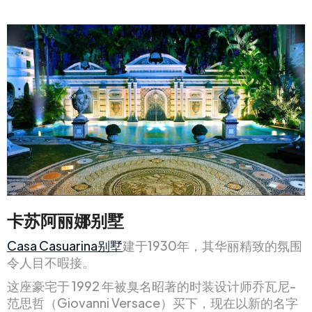
卡苏阿丽娜别墅
Casa Casuarina别墅
建于1930年，其华丽精致的氛围
令人目不暇接。
这座豪宅于 1992 年被臭名昭著的时装设计师乔瓦尼-
范思哲（Giovanni Versace）买下，现在以新的名字