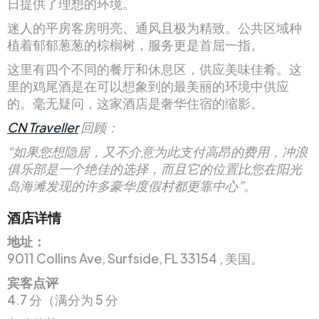
日提供了理想的环境。
迷人的平房客房明亮、通风且极为精致。公共区域种
植着郁郁葱葱的棕榈树，服务更是首屈一指。
这里有四个不同的餐厅和休息区，供应美味佳肴。这
里的鸡尾酒是在可以想象到的最美丽的环境中供应
的。毫无疑问，这家酒店是奢华住宿的缩影。
CN Traveller
回顾：
“如果您想隐居，又不介意为此支付高昂的费用，冲浪
俱乐部是一个绝佳的选择，而且它的位置比您在阳光
岛海滩发现的许多豪华度假村都更靠中心”。
酒店详情
地址：
9011 Collins Ave, Surfside, FL 33154 , 美国。
宾客点评
4.7 分（满分为 5 分