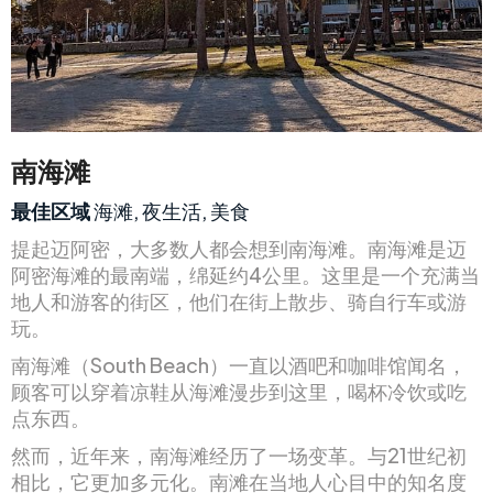
南海滩
最佳区域
海滩, 夜生活, 美食
提起迈阿密，大多数人都会想到南海滩。南海滩是迈
阿密海滩的最南端，绵延约4公里。这里是一个充满当
地人和游客的街区，他们在街上散步、骑自行车或游
玩。
南海滩（South Beach）一直以酒吧和咖啡馆闻名，
顾客可以穿着凉鞋从海滩漫步到这里，喝杯冷饮或吃
点东西。
然而，近年来，南海滩经历了一场变革。与21世纪初
相比，它更加多元化。南滩在当地人心目中的知名度