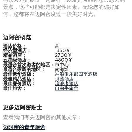
景点，这些可能都是决定性因素。无论您的偏好如
何，您都将在迈阿密度过一段美好时光。
迈阿密概览
酒店价格：
高
经济型酒店：
1350 ¥
精品酒店：
2700 ¥
五星级酒店：
4800 ¥
最适合首次游客的地区：
市中心
最适合家庭的地区：
南海滩
最佳豪华酒店：
冲浪俱乐部四季酒店
最佳精品酒店：
贝茜酒店
最佳廉价酒店：
流浪者酒店
最佳旅舍：
自由手旅舍
更多迈阿密贴士
查看我们有关迈阿密的其他文章：
迈阿密的青年旅舍