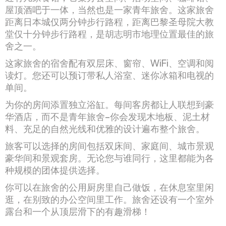
屋顶酒吧于一体，当然也是一家青年旅舍。这家旅舍
距离日本城仅两分钟步行路程，距离巴黎圣母院大教
堂仅十分钟步行路程，是胡志明市地理位置最佳的旅
舍之一。
这家旅舍的宿舍配有双层床、窗帘、WiFi、空调和阅
读灯。您还可以预订带私人浴室、迷你冰箱和电视的
单间。
为你的房间添置独立浴缸。每间客房都让人联想到豪
华酒店，而不是青年旅舍–你会发现木地板、泥土材
料、充足的自然光线和优雅的设计遍布整个旅舍。
旅客可以选择的房间包括双床间、家庭间、城市景观
豪华间和景观套房。无论您与谁同行，这里都能为各
种规模的团体提供选择。
你可以在旅舍的公用厨房里自己做饭，在休息室里闲
逛，在别致的办公空间里工作。旅舍还设有一个室外
露台和一个从顶层滑下的有趣滑梯！