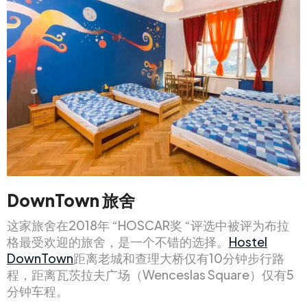
DownTown 旅舍
这家旅舍在2018年 “HOSCAR奖 “评选中被评为布拉
格最受欢迎的旅舍，是一个不错的选择。
Hostel
DownTown
距离老城和查理大桥仅有10分钟步行路
程，距离瓦茨拉夫广场（Wenceslas Square）仅有5
分钟车程。