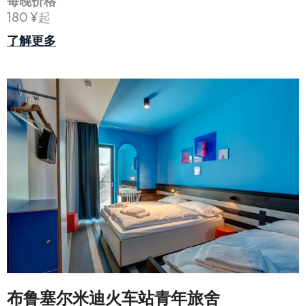
每晚价格
180 ¥起
了解更多
布鲁塞尔米迪火车站青年旅舍