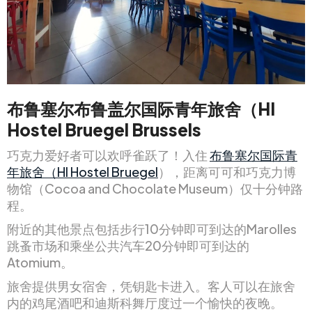
布鲁塞尔布鲁盖尔国际青年旅舍（HI
Hostel Bruegel Brussels
巧克力爱好者可以欢呼雀跃了！入住
布鲁塞尔国际青
年旅舍（HI Hostel Bruegel
），距离可可和巧克力博
物馆（Cocoa and Chocolate Museum）仅十分钟路
程。
附近的其他景点包括步行10分钟即可到达的Marolles
跳蚤市场和乘坐公共汽车20分钟即可到达的
Atomium。
旅舍提供男女宿舍，凭钥匙卡进入。客人可以在旅舍
内的鸡尾酒吧和迪斯科舞厅度过一个愉快的夜晚。