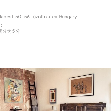
apest, 50-56 Tűzoltó utca, Hungary.
：
满分为 5 分