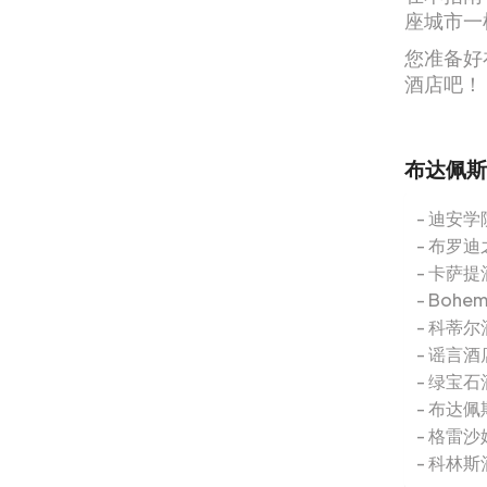
座城市一
您准备好
酒店吧！
布达佩斯
迪安学
布罗迪
卡萨提
Bohe
科蒂尔
谣言酒
绿宝石
布达佩
格雷沙
科林斯