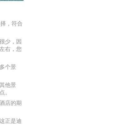
选择，符合
很少，因
左右，您
多个景
其他景
点。
酒店的期
这正是迪