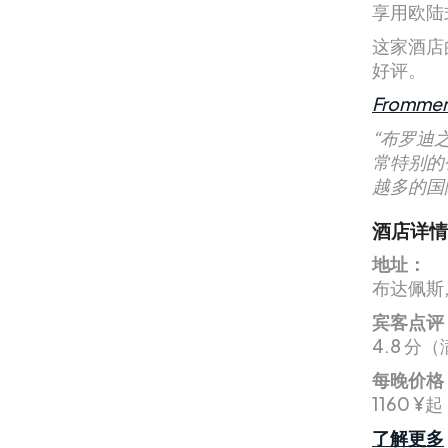
享用欧陆式
这家酒店
好评。
Frommer
“布罗迪
常特别的
越多的国
酒店详情
地址：
布达佩斯, B
宾客点评
4.8 分（
每晚价格
1160 ¥起
了解更多