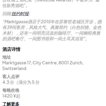
佳新秀酒吧”。
回顾
纽约时报
:
“Marktgasse酒店于2015年在苏黎世老城区开业，拥
有39间客房，风格大气、典雅简约（白色织物、金色
木材），还有一间明亮活泼的咖啡厅、一间幽暗典雅
的酒吧餐厅、一间图书馆和一间土耳其浴室”。
酒店详情
地址
Marktgasse 17, City Centre, 8001 Zurich,
Switzerland.
客人点评
4.3 分（满分为 5 分
每晚价格
1420 ¥起
了解更多