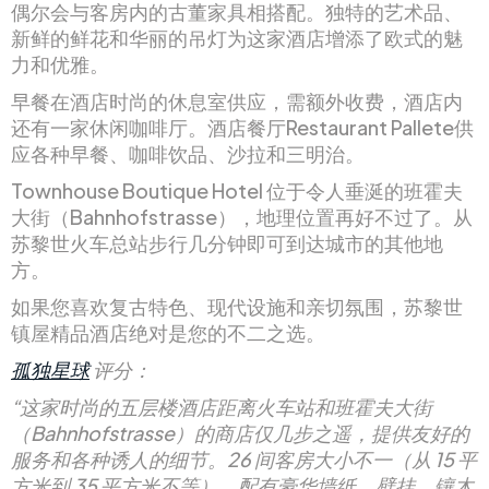
偶尔会与客房内的古董家具相搭配。独特的艺术品、
新鲜的鲜花和华丽的吊灯为这家酒店增添了欧式的魅
力和优雅。
早餐在酒店时尚的休息室供应，需额外收费，酒店内
还有一家休闲咖啡厅。酒店餐厅Restaurant Pallete供
应各种早餐、咖啡饮品、沙拉和三明治。
Townhouse Boutique Hotel 位于令人垂涎的班霍夫
大街（Bahnhofstrasse），地理位置再好不过了。从
苏黎世火车总站步行几分钟即可到达城市的其他地
方。
如果您喜欢复古特色、现代设施和亲切氛围，苏黎世
镇屋精品酒店绝对是您的不二之选。
孤独星球
评分：
“这家时尚的五层楼酒店距离火车站和班霍夫大街
（Bahnhofstrasse）的商店仅几步之遥，提供友好的
服务和各种诱人的细节。26 间客房大小不一（从 15 平
方米到 35 平方米不等），配有豪华墙纸、壁挂、镶木