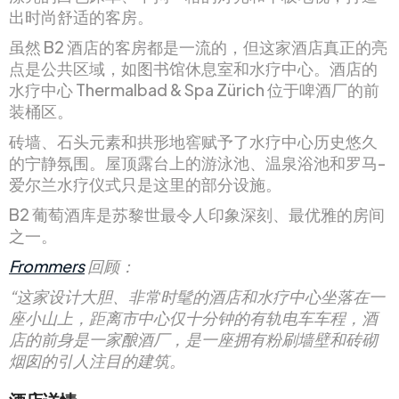
出时尚舒适的客房。
虽然 B2 酒店的客房都是一流的，但这家酒店真正的亮
点是公共区域，如图书馆休息室和水疗中心。酒店的
水疗中心 Thermalbad & Spa Zürich 位于啤酒厂的前
装桶区。
砖墙、石头元素和拱形地窖赋予了水疗中心历史悠久
的宁静氛围。屋顶露台上的游泳池、温泉浴池和罗马-
爱尔兰水疗仪式只是这里的部分设施。
B2 葡萄酒库是苏黎世最令人印象深刻、最优雅的房间
之一。
Frommers
回顾：
“这家设计大胆、非常时髦的酒店和水疗中心坐落在一
座小山上，距离市中心仅十分钟的有轨电车车程，酒
店的前身是一家酿酒厂，是一座拥有粉刷墙壁和砖砌
烟囱的引人注目的建筑。