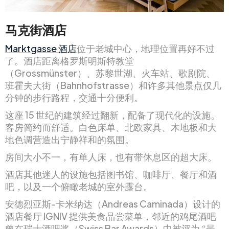
马克街酒店
Marktgasse 酒店
位于老城中心，地理位置再好不过
了。酒店距离格罗斯明斯特教堂
（Grossmünster）、苏黎世湖、火车站、歌剧院、
班霍夫大街（Bahnhofstrasse）和许多其他景点仅几
分钟的步行路程，交通十分便利。
这座 15 世纪的建筑经过翻新，配备了现代化的设施。
客房简约而舒适。白色床单、北欧家具、木地板和大
地色调营造出宁静祥和的氛围。
房间大小不一，有单人床，也有带休息区的超大床。
酒店其他迷人的设施包括图书馆、咖啡厅、餐厅和酒
吧，以及一个俯瞰老城的室外露台。
安德烈亚斯-卡米纳达（Andreas Caminada）设计的
酒店餐厅 IGNIV 提供美食品尝菜单，邻近的鸡尾酒吧
曾在瑞士酒吧奖（Swiss Bar Awards）中被评为 “最