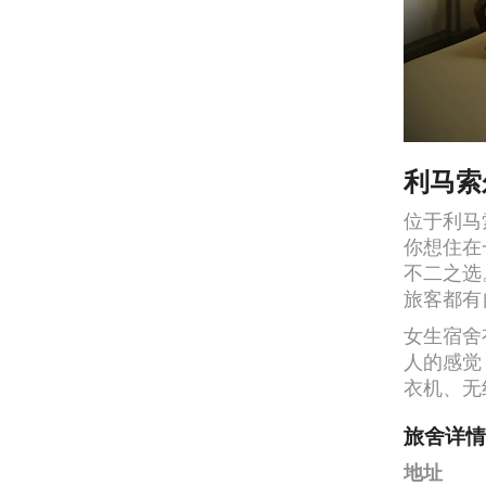
利马索
位于利马
你想住在
不二之选
旅客都有
女生宿舍
人的感觉
衣机、无
旅舍详情
地址