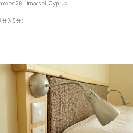
laxeos 28, Limassol, Cyprus.
（满分为5分）。