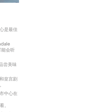
心是最佳
ale
可能会听
）品尝美味
和皇宫剧
。
市中心在
看看。