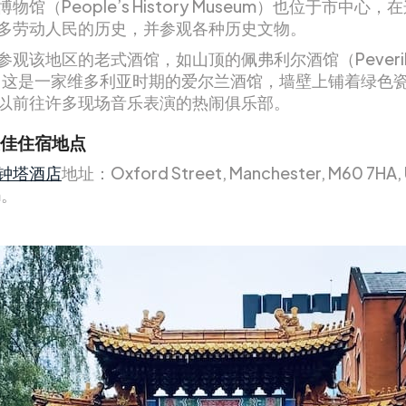
物馆（People’s History Museum）也位于市中心
多劳动人民的历史，并参观各种历史文物。
观该地区的老式酒馆，如山顶的佩弗利尔酒馆（Peveril of
），这是一家维多利亚时期的爱尔兰酒馆，墙壁上铺着绿色
以前往许多现场音乐表演的热闹俱乐部。
佳住宿地点
钟塔酒店
地址：Oxford Street, Manchester, M60 7HA, 
m。