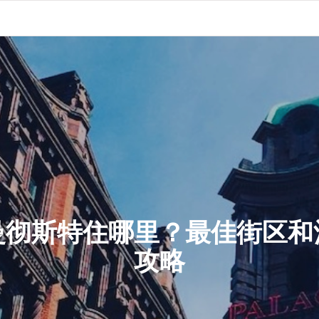
曼彻斯特住哪里？最佳街区和
攻略