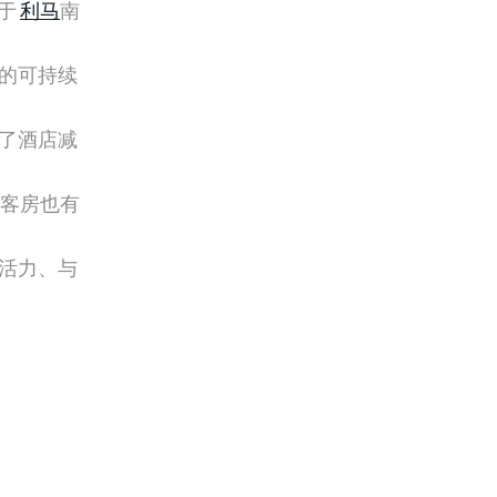
于
利马
南
的可持续
了酒店减
的客房也有
活力、与