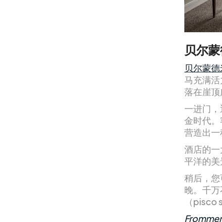
贝尔蒙
贝尔蒙德
马充满活
落在崖顶
一进门，
金时代。
营造出一
酒店的一
平洋的美
稍后，您
晚。千万
（pisc
Frommer