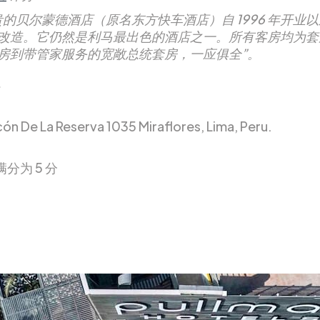
贵的贝尔蒙德酒店（原名东方快车酒店）自 1996 年开业
改造。它仍然是利马最出色的酒店之一。所有客房均为套
房到带管家服务的宽敞总统套房，一应俱全”。
cón De La Reserva 1035 Miraflores, Lima, Peru.
满分为 5 分