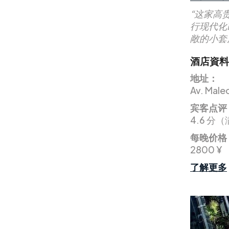
“这家高
行现代化
敞的小套
酒店資料
地址：
Av. Male
宾客点评
4.6 分（
每晚价格
2800 ¥
了解更多