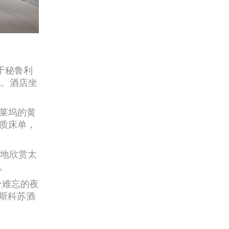
于秘鲁利
地。酒店坐
莱坞的黄
质床单，
余地欣赏太
。
个难忘的夜
皮斯科苏酒