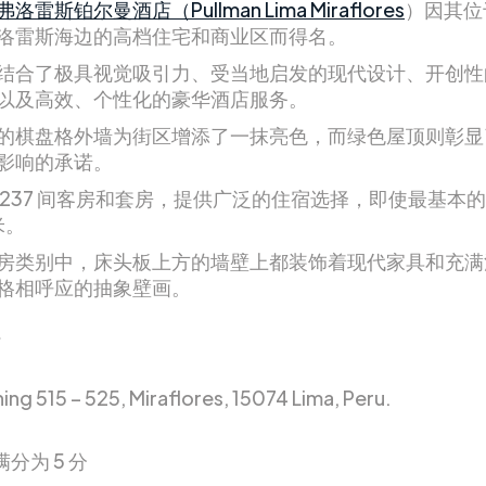
雷斯铂尔曼酒店（Pullman Lima Miraflores
）因其位
洛雷斯海边的高档住宅和商业区而得名。
结合了极具视觉吸引力、受当地启发的现代设计、开创性
以及高效、个性化的豪华酒店服务。
的棋盘格外墙为街区增添了一抹亮色，而绿色屋顶则彰显
影响的承诺。
 237 间客房和套房，提供广泛的住宿选择，即使最基本
米。
房类别中，床头板上方的墙壁上都装饰着现代家具和充满
格相呼应的抽象壁画。
ing 515 – 525, Miraflores, 15074 Lima, Peru.
满分为 5 分