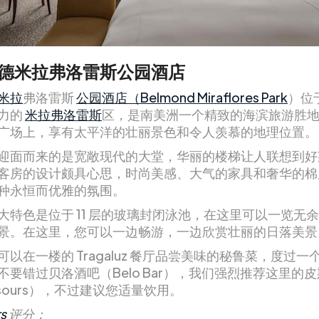
德米拉弗洛雷斯公园酒店
米拉
弗洛雷斯
公园酒店（Belmond Miraflores Park
）位
力的
米拉弗洛雷斯
区，是南美洲一个精致的海滨旅游胜
广场上，享有太平洋的壮丽景色和令人羡慕的地理位置。
迎面而来的是宽敞现代的大堂，华丽的楼梯让人联想到好
客房的设计颇具心思，时尚美感、大气的家具和奢华的棉
种永恒而优雅的氛围。
大特色是位于 11 层的玻璃封闭泳池，在这里可以一览无
景。在这里，您可以一边畅游，一边欣赏壮丽的日落美景
可以在一楼的 Tragaluz 餐厅品尝美味的秘鲁菜，度过一
不要错过贝洛酒吧（Belo Bar），我们强烈推荐这里的
o sours），不过建议您适量饮用。
s
评分：