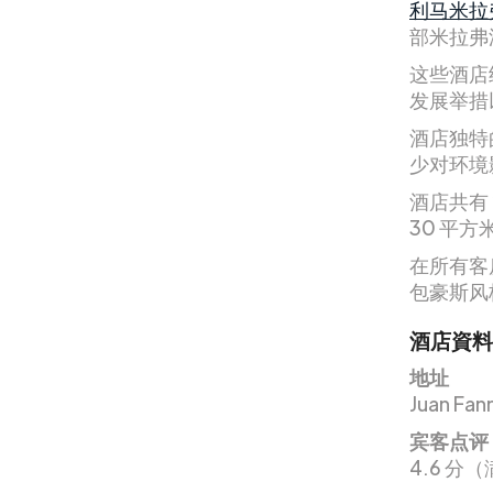
利马米拉弗洛
部米拉弗
这些酒店
发展举措
酒店独特
少对环境
酒店共有
30 平方
在所有客
包豪斯风
酒店資料
地址
Juan Fann
宾客点评
4.6 分（