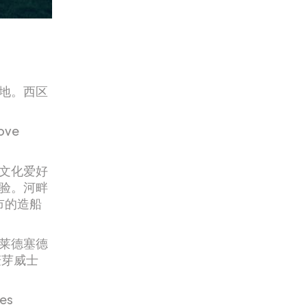
地。西区
ve
文化爱好
验。河畔
城市的造船
莱德塞德
一麦芽威士
es