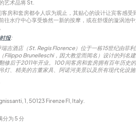
艺术品将 St.
9 间客房和套房都令人叹为观止，其贴心的设计让宾客感受
前往水疗中心享受焕然一新的按摩，或在舒缓的漩涡池中
。
时报
:
瑞吉酒店（St. Regis Florence）位于一栋15世纪由菲
Filippo Brunelleschi，因大教堂而闻名）设计的列
翻修后于2011年开业。100 间客房和套房拥有百年历史
吊灯、精美的古董家具、阿诺河美景以及所有现代化设施
nissanti, 1, 50123 Firenze FI, Italy.
满分为 5 分