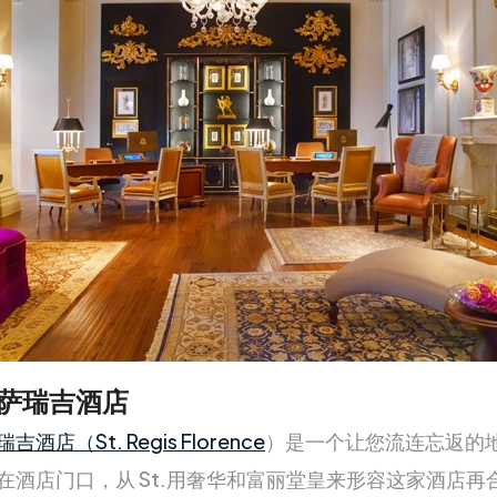
萨瑞吉酒店
酒店（St. Regis Florence
）是一个让您流连忘返的
在酒店门口，从 St.用奢华和富丽堂皇来形容这家酒店再