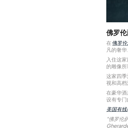
佛罗伦
在
佛罗伦萨
凡的奢华
入住这家
的雕像所
这家四季
视和高档
在豪华酒
设有专门
美国有线
“佛罗伦萨
Gher