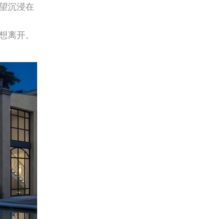
望沉浸在
想离开。