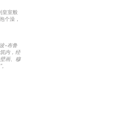
到皇室般
泡个澡，
利波-布鲁
名建筑内，经
的壁画、穆
”。