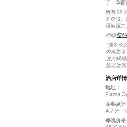
了，华丽的
所有 9
的尊贵。
缓解压力
回顾
纽约
“佛罗伦萨
内莱斯基（
过大规模
拉诺玻璃
酒店详情
地址：
Piazza Og
宾客点评
4.7 分（
每晚价格
4510 ¥起