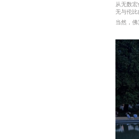
从无数宏
无与伦比
当然，佛