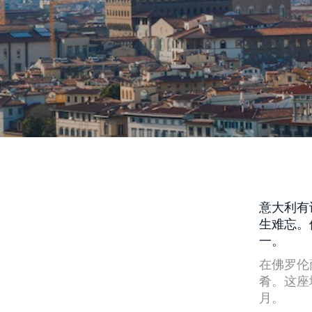
意大利有
生难忘。
一。
在佛罗伦
肴。这座
月。