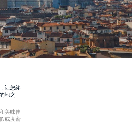
，让您终
的地之
和美味佳
假或度蜜