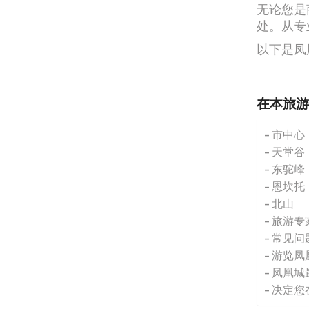
无论您是
处。从专
以下是凤
在本旅游
市中心
天堂谷
东驼峰
恩坎托
北山
旅游专
常见问
游览凤
凤凰城
决定您