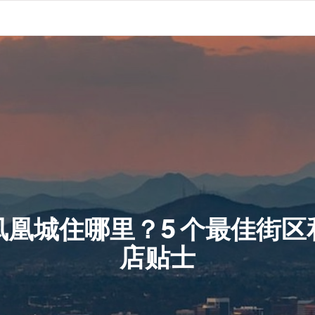
凤凰城住哪里？5 个最佳街区
店贴士