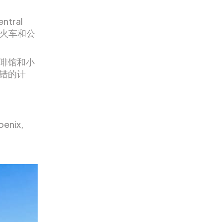
ral
的火车和公
啡馆和小
错的计
enix,