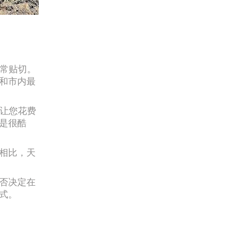
非常贴切。
和市内最
会让您花费
是很酷
相比，天
否决定在
式。