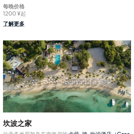
每晚价格
1200 ¥起
了解更多
坎波之家
位于多米尼加岛东南海岸的
卡萨-德-坎波酒店（Casa