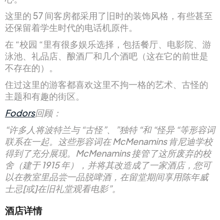
这里的 57 间客房都采用了旧时的装饰风格，有些甚至
还保留着学生时代的电话机原件。
在 “校园 “里有很多娱乐选择，包括餐厅、电影院、游
泳池、礼品店、酿酒厂和几个酒吧（这在它的前世是
不存在的）。
住过这里的游客都喜欢这里不拘一格的艺术、古怪的
主题和有趣的街区。
Fodors
回顾：
“许多人将波特兰与 “古怪”、”独特 “和 “怪异 “等形容词
联系在一起。这些形容词在 McMenamins 肯尼迪学校
得到了充分展现。McMenamins 接管了这所废弃的校
舍（建于 1915 年），并将其改造成了一家酒店，您可
以在教室里品尝一品脱啤酒，在留堂期间享用陈年威
士忌[或]在旧礼堂观看电影”。
酒店详情