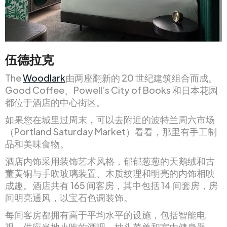
伍德拉克
The
Woodlark
由两座翻新的 20 世纪建筑组合而成。
Good Coffee、Powell’s City of Books 和日本花园
都位于酒店的中心街区。
如果您在城里过周末，可以去附近的波特兰周六市场
（Portland Saturday Market）看看，那里有手工制
品和美味食物。
酒店内饰采用装饰艺术风格，郁郁葱葱的天鹅绒和古
董黄铜与手吹玻璃装置、木质纹理和明亮的内饰相映
成趣。酒店共有 165 间客房，其中包括 14 间套房，房
间明亮通风，以宝石色调装饰。
每间客房都拥有高于平均水平的设施，包括智能电
视、供应当地小吃的酒吧、枕头菜单和室内健身器