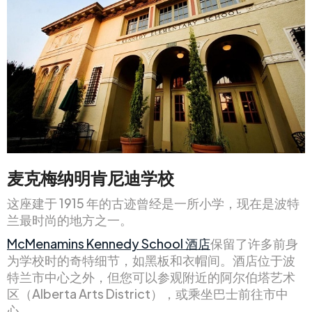
麦克梅纳明肯尼迪学校
这座建于 1915 年的古迹曾经是一所小学，现在是波特
兰最时尚的地方之一。
McMenamins Kennedy School 酒店
保留了许多前身
为学校时的奇特细节，如黑板和衣帽间。酒店位于波
特兰市中心之外，但您可以参观附近的阿尔伯塔艺术
区（Alberta Arts District），或乘坐巴士前往市中
心。