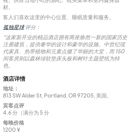
材。
客人们喜欢这里的中心位置、睡眠质量和服务。
孤独星球
评分：
“这家新开业的精品酒店拥有两座焕然一新的国家历史
注册建筑，提供奢华的设计和豪华的设施。中世纪现
代家具、热带植物和元素点缀了华丽的大堂，而 150
间客房则以森林绿软垫床头板和树叶主题壁纸为特
色。
酒店详情
地址：
813 SW Alder St, Portland, OR 97205, 美国。
宾客点评
4.6 分（满分为 5 分
每晚价格
1200 ¥