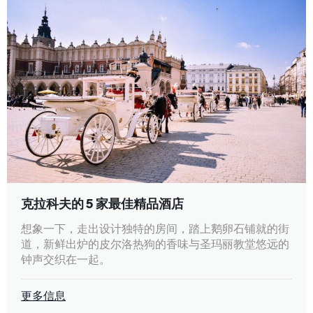
克拉科夫的 5 家最佳精品酒店
想象一下，走出设计独特的房间，踏上鹅卵石铺就的街
道，新鲜出炉的皮尔洛热狗的香味与圣玛丽教堂悠远的
钟声交织在一起。
更多信息