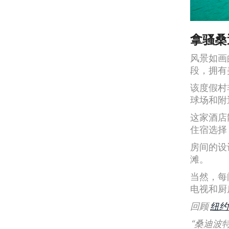
拿骚桑
风景如画
段，拥有
该度假村
球场和附
这家酒店
住宿选择
房间的设
滩。
当然，每
电视和厨
回顾
纽约
“桑迪波特海