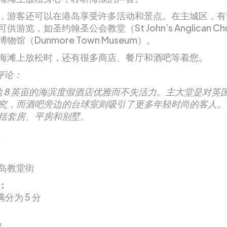
，游客还可以在港岛享受许多活动和景点。在主城区，有
供游览，如圣约翰圣公会教堂（St John’s Anglican Ch
物馆（Dunmore Town Museum）。
海滩上放松时，还有很多商店、餐厅和酒吧等着您。
评论：
地 8 英亩的海滨度假酒店优雅而不失活力。主大堂是对英
究，而酒吧旁边的台球室则吸引了更多年轻时尚的客人。
括套房、平房和别墅。
岛教堂街
：
满分为 5 分
起