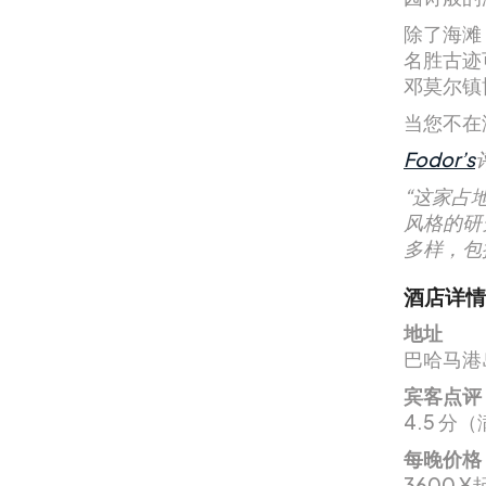
除了海滩
名胜古迹可
邓莫尔镇博
当您不在
Fodor’s
“这家占
风格的研
多样，包
酒店详情
地址
巴哈马港
宾客点评
4.5 分（
每晚价格
3600 ¥