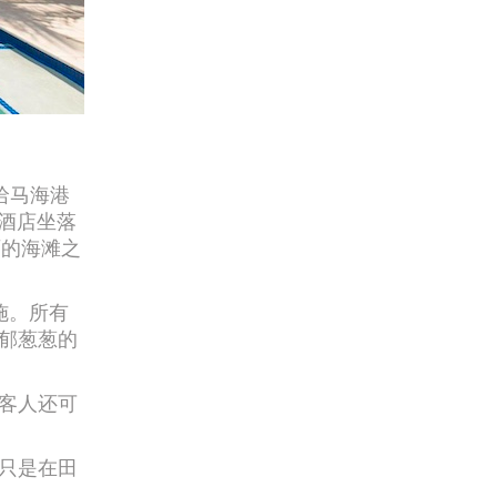
哈马海港
）。酒店坐落
美丽的海滩之
施。所有
郁葱葱的
客人还可
只是在田