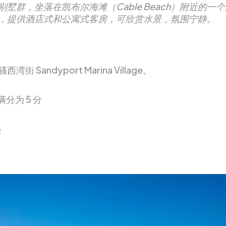
别墅群，坐落在凯布尔海滩（Cable Beach）附近的一
，提供酒店式和公寓式客房，可欣赏水景，氛围宁静。
湾街 Sandyport Marina Village。
满分为 5 分
起