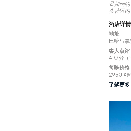
景如画的
头社区内
酒店详情
地址
巴哈马拿骚西
客人点评
4.0 分（
每晚价格
2950 ¥
了解更多