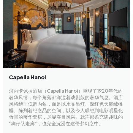
Capella Hanoi
河内卡佩拉酒店（Capella Hanoi）重现了1920年代的
奢华风情，每个角落都洋溢着戏剧般的奢华气息。酒店
风格绝非低调内敛，而是以水晶吊灯、深红色天鹅绒帷
幔、陈列着纪念品的空间，以及令人联想到电影明星化
妆间的奢华套房，尽显夺目风采。就连那条充满趣味的
“狗仔队走廊”，也完全沉浸在这份梦幻之中。