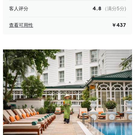
客人评分
4.8
（满分5分)
查看可用性
￥437