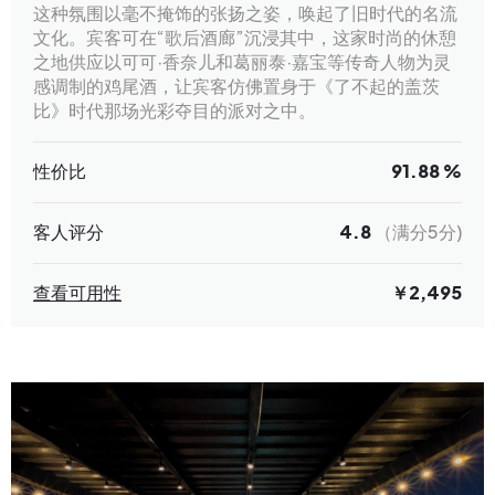
这种氛围以毫不掩饰的张扬之姿，唤起了旧时代的名流
文化。宾客可在“歌后酒廊”沉浸其中，这家时尚的休憩
之地供应以可可·香奈儿和葛丽泰·嘉宝等传奇人物为灵
感调制的鸡尾酒，让宾客仿佛置身于《了不起的盖茨
比》时代那场光彩夺目的派对之中。
性价比
91.88 %
客人评分
4.8
（满分5分)
查看可用性
￥2,495