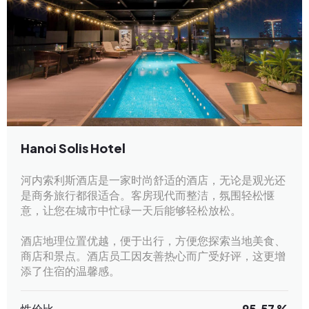
Hanoi Solis Hotel
河内索利斯酒店是一家时尚舒适的酒店，无论是观光还
是商务旅行都很适合。客房现代而整洁，氛围轻松惬
意，让您在城市中忙碌一天后能够轻松放松。
酒店地理位置优越，便于出行，方便您探索当地美食、
商店和景点。酒店员工因友善热心而广受好评，这更增
添了住宿的温馨感。
性价比
95.57 %