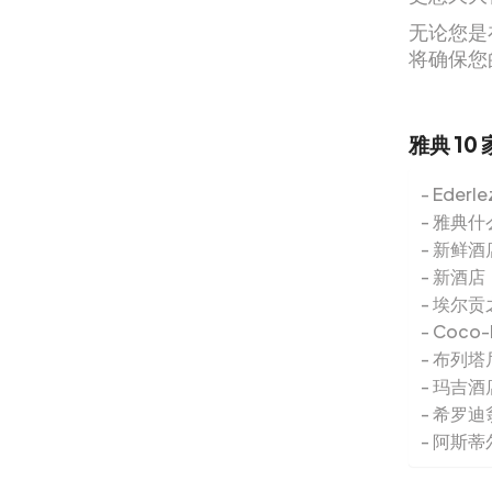
无论您是
将确保您
雅典 10
Ederl
雅典什
新鲜酒
新酒店
埃尔贡
Coco-
布列塔
玛吉酒
希罗迪
阿斯蒂