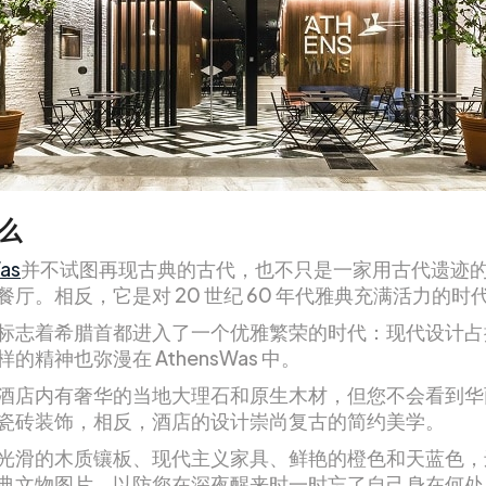
么
as
并不试图再现古典的古代，也不只是一家用古代遗迹
餐厅。相反，它是对 20 世纪 60 年代雅典充满活力的时
标志着希腊首都进入了一个优雅繁荣的时代：现代设计占
的精神也弥漫在 AthensWas 中。
酒店内有奢华的当地大理石和原生木材，但您不会看到华
瓷砖装饰，相反，酒店的设计崇尚复古的简约美学。
光滑的木质镶板、现代主义家具、鲜艳的橙色和天蓝色，
典文物图片，以防您在深夜醒来时一时忘了自己身在何处