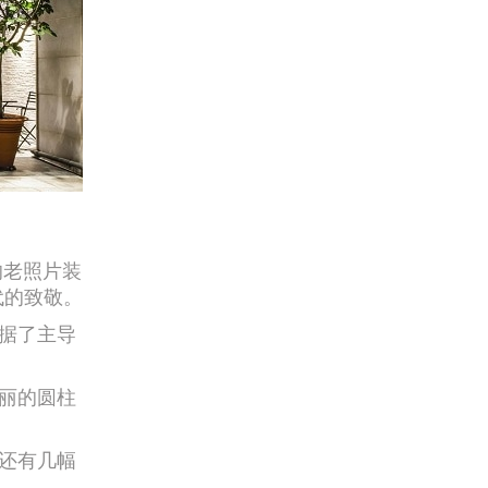
的老照片装
代的致敬。
据了主导
丽的圆柱
还有几幅
。