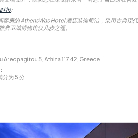
时报
:
1 间客房的 AthensWas Hotel 酒店装饰简洁，采用古典
雅典卫城博物馆仅几步之遥。
u Areopagitou 5, Athina 117 42, Greece.
：
满分为 5 分