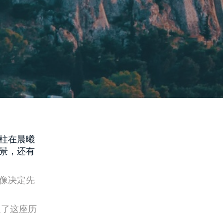
柱在晨曦
景，还有
像决定先
遍了这座历