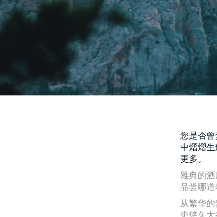
您是否曾
中熠熠生
更多。
雅典的酒
品尝哪道
从繁华的
史悠久大