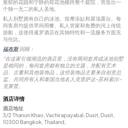
葱郁的花园和宁静的荷花池横跨整个庭院，营造出一
个独一无二的私人圣地。
私人别墅拥有自己的泳池、按摩浴缸和屋顶露台。每
间客房均提供早间用餐、私人管家和免费的河上传统
游船，这使得暹罗酒店在其独特性和一流服务方面无
与伦比。
福布斯
回顾：
“在这家引领潮流的酒店里，没有两间套房或泳池别墅
是相同的，每间套房都有独立的主题，并配有艺术
品、古董和其他装饰品，这些装饰品主要来自创意总
监、共同所有人和泰国当地名人克里萨达-苏科索尔-
克莱普。
酒店详情
酒店地址
3/2 Thanon Khao, Vachirapayabal, Dusit, Dusit,
10300 Bangkok, Thailand。