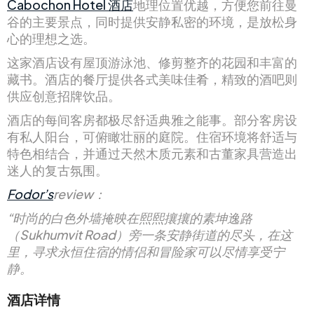
Cabochon Hotel 酒店
地理位置优越，方便您前往曼
谷的主要景点，同时提供安静私密的环境，是放松身
心的理想之选。
这家酒店设有屋顶游泳池、修剪整齐的花园和丰富的
藏书。酒店的餐厅提供各式美味佳肴，精致的酒吧则
供应创意招牌饮品。
酒店的每间客房都极尽舒适典雅之能事。部分客房设
有私人阳台，可俯瞰壮丽的庭院。住宿环境将舒适与
特色相结合，并通过天然木质元素和古董家具营造出
迷人的复古氛围。
Fodor’s
review：
“时尚的白色外墙掩映在熙熙攘攘的素坤逸路
（Sukhumvit Road）旁一条安静街道的尽头，在这
里，寻求永恒住宿的情侣和冒险家可以尽情享受宁
静。
酒店详情