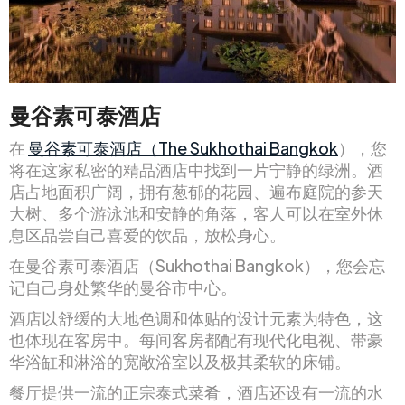
曼谷素可泰酒店
在
曼谷素可泰酒店（The Sukhothai Bangkok
），您
将在这家私密的精品酒店中找到一片宁静的绿洲。酒
店占地面积广阔，拥有葱郁的花园、遍布庭院的参天
大树、多个游泳池和安静的角落，客人可以在室外休
息区品尝自己喜爱的饮品，放松身心。
在曼谷素可泰酒店（Sukhothai Bangkok），您会忘
记自己身处繁华的曼谷市中心。
酒店以舒缓的大地色调和体贴的设计元素为特色，这
也体现在客房中。每间客房都配有现代化电视、带豪
华浴缸和淋浴的宽敞浴室以及极其柔软的床铺。
餐厅提供一流的正宗泰式菜肴，酒店还设有一流的水