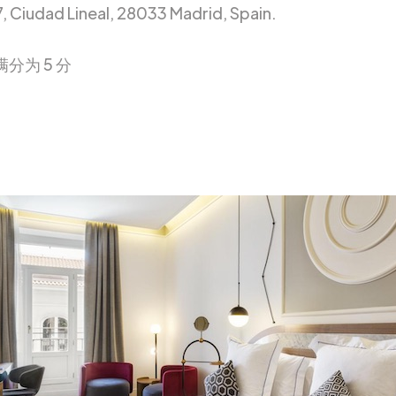
7, Ciudad Lineal, 28033 Madrid, Spain.
满分为 5 分