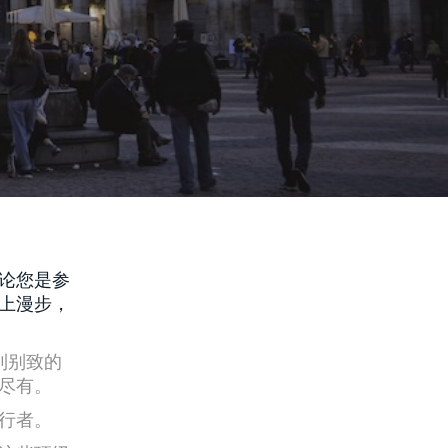
论您是参
上漫步，
到别致的
尽有。
行者。